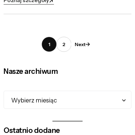
Poznaj szczegóły
1
2
Next
Nasze archiwum
Ostatnio dodane